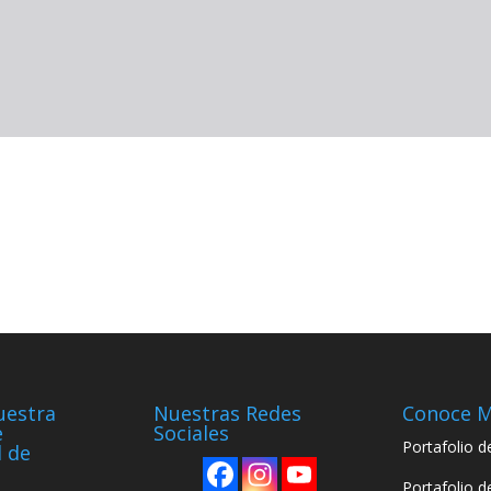
uestra
Nuestras Redes
Conoce 
e
Sociales
Portafolio d
d de
Portafolio d