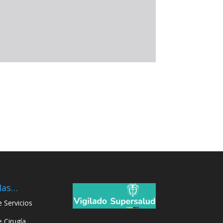
Mas…
e Servicios
e Cirugía