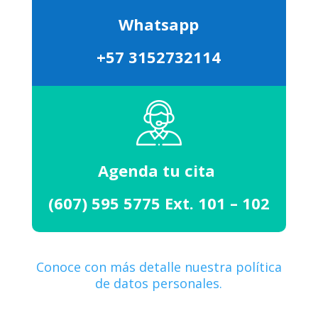
Whatsapp
+57 3152732114
Agenda tu cita
(607) 595 5775 Ext. 101 – 102
Conoce con más detalle nuestra política
de datos personales.